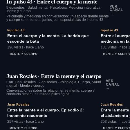
In-pulso 43 · Entre el cuerpo y la mente
VER
9 episodios · Salud mental, Psicología, Medicina integrativa ·
CANAL
Mente y cuerpo
→
Psicología y medicina en conversación: un espacio donde mente
y cuerpo se entienden juntos, con especialistas de Inpulso 43.
31:36
Inpulso 43
Inpulso 43
Entre el cuerpo y la mente: La herida que
Entre el cuerp
esconde la bata
medicina en l
2. Episodio 1)
196 vistas · hace 1 año
181 vistas · hace 
MENTE Y CUERPO
MENTE Y CUERP
Juan Rosales · Entre la mente y el cuerpo
VER
Con Juan Rosales · 2 episodios · Psicología, Cuerpo, Salud
CANAL
mental · Mente y cuerpo
→
Conversaciones sobre la relación entre mente, cuerpo y
conducta desde una mirada psicológica.
39:55
Juan Rosales
Juan Rosales
Entre la mente y el cuerpo. Episodio 2:
Entre la mente
Insomnio recurrente
el aislamiento 
257 vistas · hace 1 año
253 vistas · hace 
MENTE Y CUERPO
MENTE Y CUERP