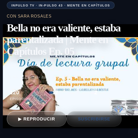
INPULSO TV · IN-PULSO 43 · MENTE EN CAPÍTULOS
CON SARA ROSALES
Bella no era valiente, estaba
parentalizada | Mente en
Capítulos Ep. 05
Para mirar una historia con ojos terapéuticos.
36:59
212 vistas
hace 2 semanas
120
12
2
EPISODIOS
SERIES
CANALES
SUSCRIBIRSE
▶ REPRODUCIR