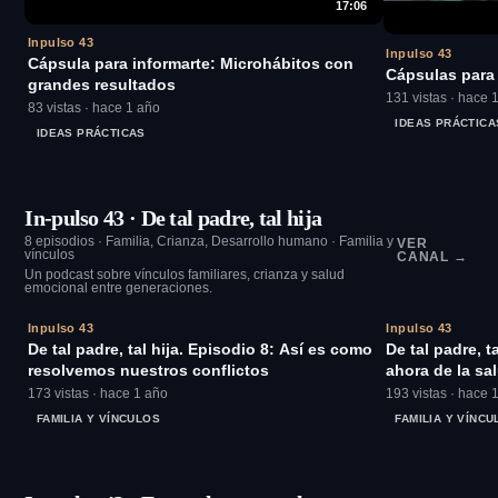
17:06
Inpulso 43
Inpulso 43
Cápsula para informarte: Microhábitos con
Cápsulas para 
grandes resultados
131 vistas · hace 
83 vistas · hace 1 año
IDEAS PRÁCTICA
IDEAS PRÁCTICAS
In-pulso 43 · De tal padre, tal hija
8 episodios · Familia, Crianza, Desarrollo humano · Familia y
VER
vínculos
CANAL →
Un podcast sobre vínculos familiares, crianza y salud
emocional entre generaciones.
25:50
Inpulso 43
Inpulso 43
De tal padre, tal hija. Episodio 8: Así es como
De tal padre, t
resolvemos nuestros conflictos
ahora de la sa
173 vistas · hace 1 año
193 vistas · hace 
FAMILIA Y VÍNCULOS
FAMILIA Y VÍNC