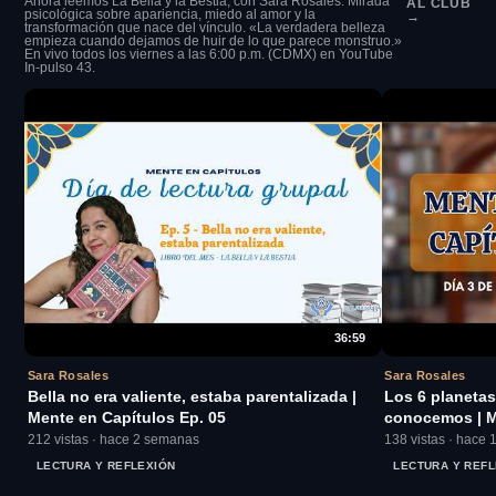
Ahora leemos La Bella y la Bestia, con Sara Rosales. Mirada
AL CLUB
psicológica sobre apariencia, miedo al amor y la
→
transformación que nace del vínculo. «La verdadera belleza
empieza cuando dejamos de huir de lo que parece monstruo.»
En vivo todos los viernes a las 6:00 p.m. (CDMX) en YouTube
In-pulso 43.
36:59
Sara Rosales
Sara Rosales
Bella no era valiente, estaba parentalizada |
Los 6 planetas
Mente en Capítulos Ep. 05
conocemos | M
212 vistas · hace 2 semanas
138 vistas · hace 
LECTURA Y REFLEXIÓN
LECTURA Y REFL