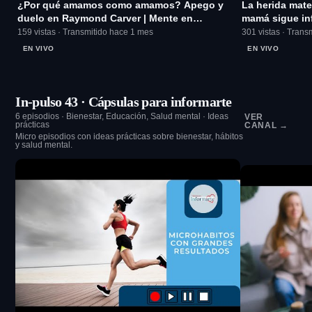
¿Por qué amamos como amamos? Apego y
La herida mate
duelo en Raymond Carver | Mente en
mamá sigue in
Capítulos Ep. 04
159 vistas · Transmitido hace 1 mes
301 vistas · Trans
EN VIVO
EN VIVO
In-pulso 43 · Cápsulas para informarte
6 episodios · Bienestar, Educación, Salud mental · Ideas
VER
prácticas
CANAL →
Micro episodios con ideas prácticas sobre bienestar, hábitos
y salud mental.