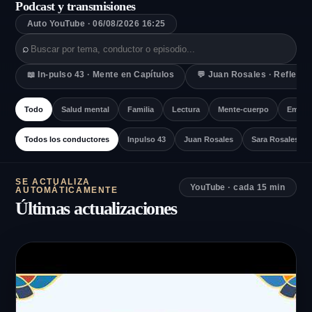
Podcast y transmisiones
Auto YouTube · 06/08/2026 16:25
⌕
📖 In-pulso 43 · Mente en Capítulos
💬 Juan Rosales · Reflexi
Todo
Salud mental
Familia
Lectura
Mente-cuerpo
Emoci
Todos los conductores
Inpulso 43
Juan Rosales
Sara Rosales
SE ACTUALIZA
YouTube · cada 15 min
AUTOMÁTICAMENTE
Últimas actualizaciones