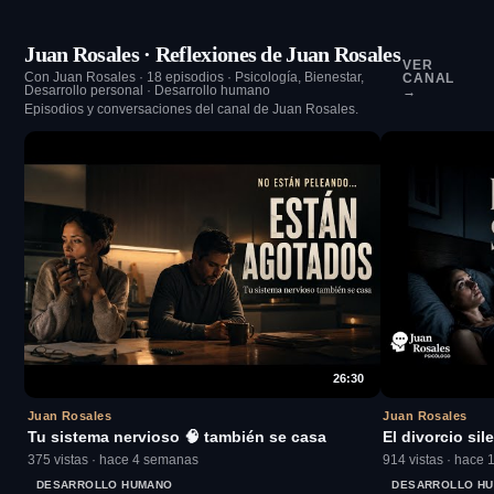
Juan Rosales · Reflexiones de Juan Rosales
VER
Con Juan Rosales · 18 episodios · Psicología, Bienestar,
CANAL
Desarrollo personal · Desarrollo humano
→
Episodios y conversaciones del canal de Juan Rosales.
26:30
Juan Rosales
Juan Rosales
Tu sistema nervioso 🧠 también se casa
El divorcio si
375 vistas · hace 4 semanas
914 vistas · hace 
DESARROLLO HUMANO
DESARROLLO H